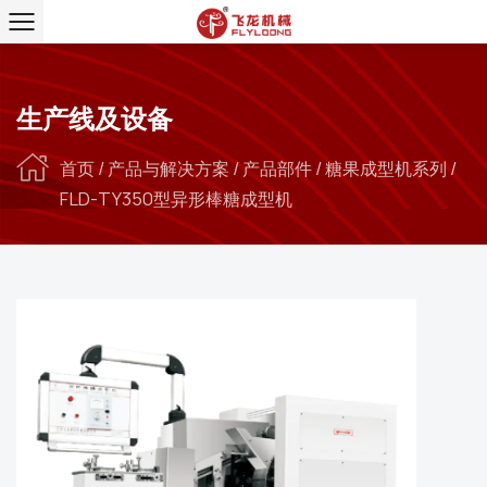
生产线及设备
首页
/
产品与解决方案
/
产品部件
/
糖果成型机系列
/
FLD-TY350型异形棒糖成型机