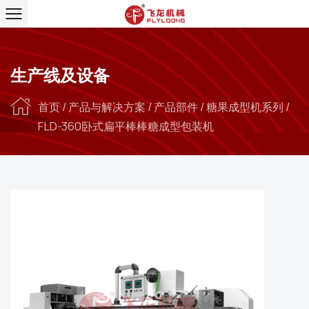
生产线及设备
首页
/
产品与解决方案
/
产品部件
/
糖果成型机系列
/
FLD-360卧式扁平棒棒糖成型包装机