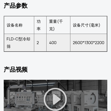
产品参数
功
重量(千
设备名称
设备尺寸(毫米)
率
克)
FLD-C型冷却
2
400
2600*1300*2200
筛
产品视频